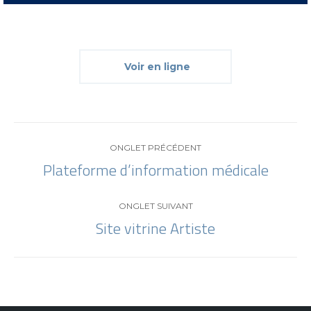
Voir en ligne
Navigation
ONGLET PRÉCÉDENT
Plateforme d’information médicale
de
Onglet
précédent
commentaire
ONGLET SUIVANT
Site vitrine Artiste
Projets
similaires